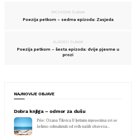
PRETHODNI ČLANAK
Poezija petkom – sedma epizoda: Zasjeda
SLJEDEĆI ČLANAK
Poezija petkom – šesta epizoda: dvije pjesme u
prozi
NAJNOVIJE OBJAVE
Dobra knjiga – odmor za dušu
Piše: Ozana Tikvica U ljetnim mjesecima svi se
želimo odmaknuti od svih naših obaveza...