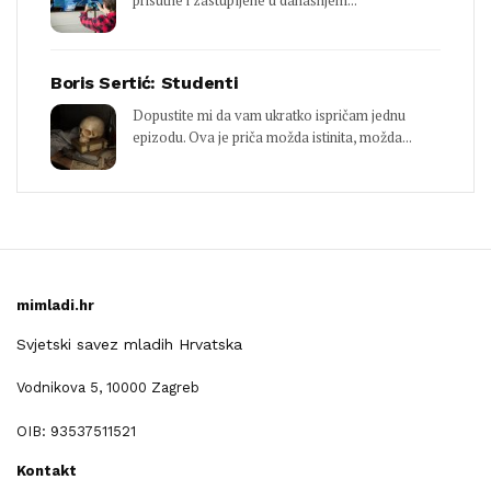
prisutne i zastupljene u današnjem...
Boris Sertić: Studenti
Dopustite mi da vam ukratko ispričam jednu
epizodu. Ova je priča možda istinita, možda...
mimladi.hr
Svjetski savez mladih Hrvatska
Vodnikova 5, 10000 Zagreb
OIB: 93537511521
Kontakt