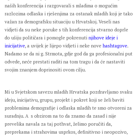
naših konferencija i razgovarali s mladima o mogućim
razlozima odlaska i rješenjima za ostanak mladih koji je tako
važan za demografsku situaciju u Hrvatskoj. Veseli nas
vidjeti da su neke poruke s tih konferencija stvarno doprle
do ušiju političara i pomogle pokrenuti
njihove ideje i
inicijative
, a uvijek je lijepo vidjeti i neke nove
hashtagove
.
Nadamo se da ni g. Strmota, gdje god da ga profesionalni put
odvede, neće prestati raditi na tom tragu i da će nastaviti
svojim znanjem doprinositi ovom cilju.
Mi u Svjetskom savezu mladih Hrvatska pozdravljamo svaku
ideju, inicijativu, grupu, projekt i pokret koji se želi baviti
problemima demografije i odlaska mladih te smo otvoreni za
suradnju. A s obzirom na to da znamo da zasad i nije
prevelika navala za taj pothvat, želimo poručiti da,
preprekama i strahovima usprkos, definitivno i neopozivo,