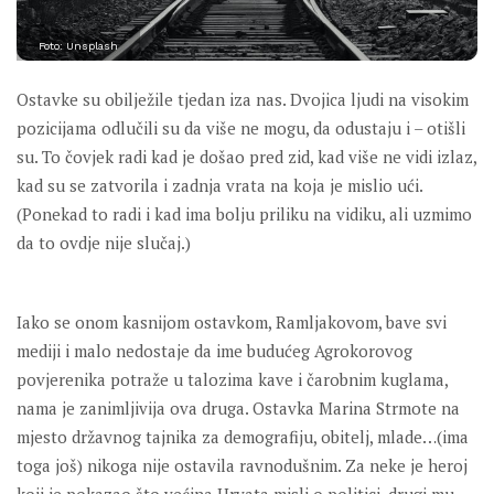
Foto: Unsplash
Ostavke su obilježile tjedan iza nas. Dvojica ljudi na visokim
pozicijama odlučili su da više ne mogu, da odustaju i – otišli
su. To čovjek radi kad je došao pred zid, kad više ne vidi izlaz,
kad su se zatvorila i zadnja vrata na koja je mislio ući.
(Ponekad to radi i kad ima bolju priliku na vidiku, ali uzmimo
da to ovdje nije slučaj.)
Iako se onom kasnijom ostavkom, Ramljakovom, bave svi
mediji i malo nedostaje da ime budućeg Agrokorovog
povjerenika potraže u talozima kave i čarobnim kuglama,
nama je zanimljivija ova druga. Ostavka Marina Strmote na
mjesto državnog tajnika za demografiju, obitelj, mlade…(ima
toga još) nikoga nije ostavila ravnodušnim. Za neke je heroj