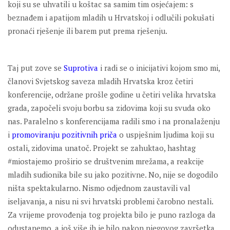
koji su se uhvatili u koštac sa samim tim osjećajem: s
beznađem i apatijom mladih u Hrvatskoj i odlučili pokušati
pronaći rješenje ili barem put prema rješenju.
Taj put zove se
Suprotiva
i radi se o inicijativi kojom smo mi,
članovi Svjetskog saveza mladih Hrvatska kroz četiri
konferencije, održane prošle godine u četiri velika hrvatska
grada, započeli svoju borbu sa zidovima koji su svuda oko
nas. Paralelno s konferencijama radili smo i na pronalaženju
i
promoviranju pozitivnih priča
o uspješnim ljudima koji su
ostali, zidovima unatoč. Projekt se zahuktao, hashtag
#miostajemo proširio se društvenim mrežama, a reakcije
mladih sudionika bile su jako pozitivne. No, nije se dogodilo
ništa spektakularno. Nismo odjednom zaustavili val
iseljavanja, a nisu ni svi hrvatski problemi čarobno nestali.
Za vrijeme provođenja tog projekta bilo je puno razloga da
odustanemo, a još više ih je bilo nakon njegovog završetka,