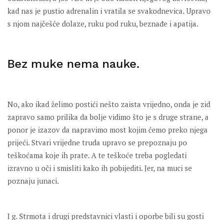
kad nas je pustio adrenalin i vratila se svakodnevica. Upravo
s njom najčešće dolaze, ruku pod ruku, beznađe i apatija.
Bez muke nema nauke.
No, ako ikad želimo postići nešto zaista vrijedno, onda je zid
zapravo samo prilika da bolje vidimo što je s druge strane, a
ponor je izazov da napravimo most kojim ćemo preko njega
prijeći. Stvari vrijedne truda upravo se prepoznaju po
teškoćama koje ih prate. A te teškoće treba pogledati
izravno u oči i smisliti kako ih pobijediti. Jer, na muci se
poznaju junaci.
I g. Strmota i drugi predstavnici vlasti i oporbe bili su gosti