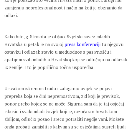
koji je pokazao što većina Hrvata misli o politici, drugi mu
zamjeraju neprofesionalnost i način na koji je obznanio da
odlazi.
Kako bilo, g. Strmota je otišao. Svjetski savez mladih
Hrvatska u petak je na svojoj
press konferenciji
tu njegovu
ostavku i odlazak stavio u međuodnos s pasivnošću i
apatijom svih mladih u Hrvatskoj koji se odlučuju na odlazak
iz zemlje. I to je poprilično točna usporedba.
U svakom iskrenom trudu i zalaganju uvijek se pojavi
prepreka koja se čini nepremostivom, zid koji je previsok,
ponor preko kojeg se ne može. Sigurna sam da je taj osjećaj
iskusio i svaki mladi čovjek koji je, razočaran hrvatskom
zbiljom, odlučio posao i sreću potražiti negdje vani. Možete
onda probati zamisliti s kakvim su se osjećajima susreli ljudi