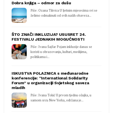
Dobra knjiga – odmor za dušu
Piše: Ozana Tikvica U ljetnim mjesecima svi se
želimo odmaknuti od svih naših obaveza...
ŠTO ZNAČI INKLUZIJA? USUSRET 24.
FESTIVALU JEDNAKIH MOGUĆNOSTI
Piše: Ivana Šajfar Pojam inkluzije danas se
koristi u obrazovanju, kulturi, medijima,
politikama i...
ISKUSTVA POLAZNICA s međunarodne
konferencije: “International Solidarity
Forum” u organizaciji Svjetskog saveza
mladih
Piše: Ivana Tokić U prvom tjednu ožujka, u
samom srcu New Yorka, održana je...