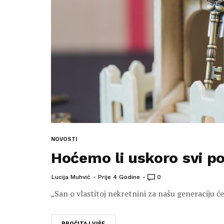
NOVOSTI
Hoćemo li uskoro svi p
Lucija Muhvić
Prije 4 Godine
0
„San o vlastitoj nekretnini za našu generaciju ć
PROČITAJ VIŠE