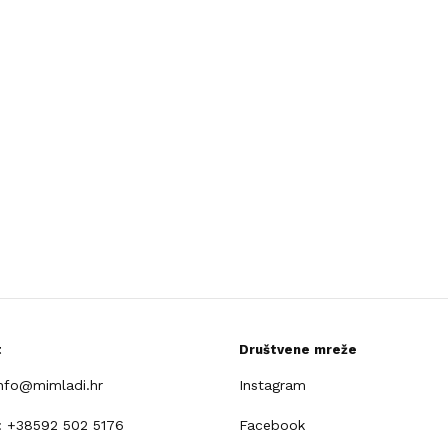
t
Društvene mreže
info@mimladi.hr
Instagram
: +38592 502 5176
Facebook