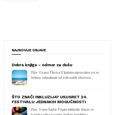
NAJNOVIJE OBJAVE
Dobra knjiga – odmor za dušu
Piše: Ozana Tikvica U ljetnim mjesecima svi se
želimo odmaknuti od svih naših obaveza...
ŠTO ZNAČI INKLUZIJA? USUSRET 24.
FESTIVALU JEDNAKIH MOGUĆNOSTI
Piše: Ivana Šajfar Pojam inkluzije danas se
koristi u obrazovanju, kulturi, medijima,