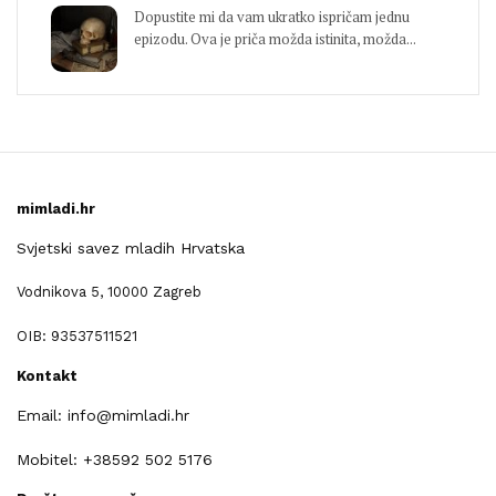
Dopustite mi da vam ukratko ispričam jednu
epizodu. Ova je priča možda istinita, možda...
mimladi.hr
Svjetski savez mladih Hrvatska
Vodnikova 5, 10000 Zagreb
OIB: 93537511521
Kontakt
Email: info@mimladi.hr
Mobitel: +38592 502 5176