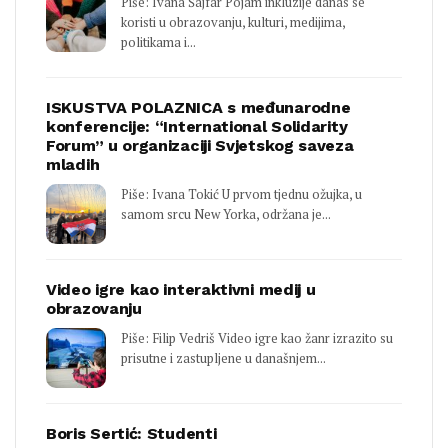
Piše: Ivana Šajfar Pojam inkluzije danas se
koristi u obrazovanju, kulturi, medijima,
politikama i...
ISKUSTVA POLAZNICA s međunarodne
konferencije: “International Solidarity
Forum” u organizaciji Svjetskog saveza
mladih
Piše: Ivana Tokić U prvom tjednu ožujka, u
samom srcu New Yorka, održana je...
Video igre kao interaktivni medij u
obrazovanju
Piše: Filip Vedriš Video igre kao žanr izrazito su
prisutne i zastupljene u današnjem...
Boris Sertić: Studenti