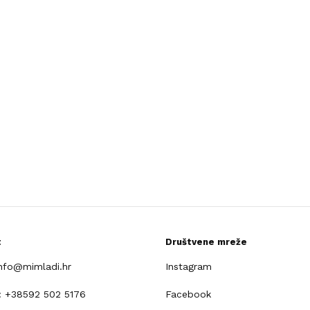
t
Društvene mreže
info@mimladi.hr
Instagram
: +38592 502 5176
Facebook