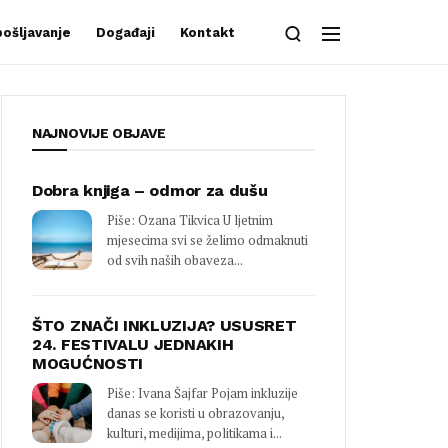
ošljavanje
Događaji
Kontakt
NAJNOVIJE OBJAVE
Dobra knjiga – odmor za dušu
Piše: Ozana Tikvica U ljetnim
mjesecima svi se želimo odmaknuti
od svih naših obaveza...
ŠTO ZNAČI INKLUZIJA? USUSRET
24. FESTIVALU JEDNAKIH
MOGUĆNOSTI
Piše: Ivana Šajfar Pojam inkluzije
danas se koristi u obrazovanju,
kulturi, medijima, politikama i...