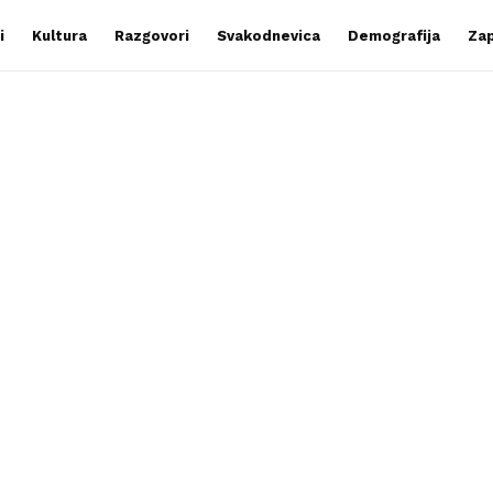
i
Kultura
Razgovori
Svakodnevica
Demografija
Zap