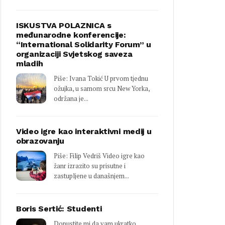
ISKUSTVA POLAZNICA s
međunarodne konferencije:
“International Solidarity Forum” u
organizaciji Svjetskog saveza
mladih
Piše: Ivana Tokić U prvom tjednu
ožujka, u samom srcu New Yorka,
održana je...
Video igre kao interaktivni medij u
obrazovanju
Piše: Filip Vedriš Video igre kao
žanr izrazito su prisutne i
zastupljene u današnjem...
Boris Sertić: Studenti
Dopustite mi da vam ukratko