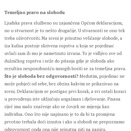
Temeljno pravo na slobodu
Ljudska prava službeno su zajamčena Općom deklaracijom,
no u stvarnost je to nešto drugačije. U stvarnosti se ono tek
treba oživotvoriti. Na sceni je prisutno veličanje slobode, a
iza kulisa postoje skrivena ropstva u koja se pojedinac
uvlači sam ili mu je nametnuto izvana. To je vidljivo sve od
dužničkog ropstva i seže do pitanja gdje je sloboda ako
rezultira nesposobnošću mnogih boriti se za temeljna prava.
Što je
sloboda bez odgovornosti?
Međutim, pojedinac ne
može pobjeći od sebe, bez obzira kakvim se prikazivao na
sceni. Deklaracijom se postigao prvi korak, a svi ostali koraci
u provođenju iste uključuju angažman i djelovanje. Pisana
riječ ima malo značenje ako se čovjek ne mijenja kao
individua. Ono što nije napisano je to da bi ta promjena
prvotno trebala doći iznutra i ako u slobodi ne prepoznamo
odgovornost onda ona nije prisutna niti na papiru.