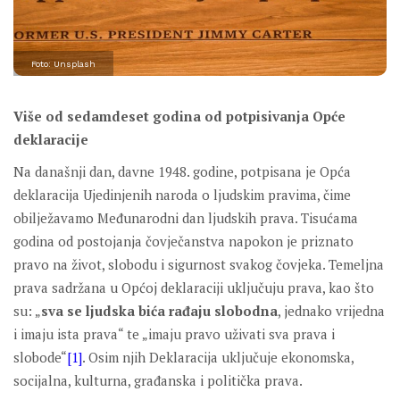
Foto: Unsplash
Više od sedamdeset godina od potpisivanja Opće
deklaracije
Na današnji dan, davne 1948. godine, potpisana je Opća
deklaracija Ujedinjenih naroda o ljudskim pravima, čime
obilježavamo Međunarodni dan ljudskih prava. Tisućama
godina od postojanja čovječanstva napokon je priznato
pravo na život, slobodu i sigurnost svakog čovjeka. Temeljna
prava sadržana u Općoj deklaraciji uključuju prava, kao što
su: „
sva se ljudska bića rađaju slobodna
, jednako vrijedna
i imaju ista prava“ te „imaju pravo uživati sva prava i
slobode“
[1]
. Osim njih Deklaracija uključuje ekonomska,
socijalna, kulturna, građanska i politička prava.