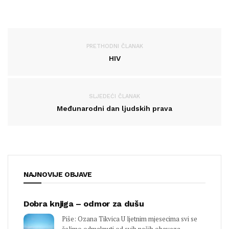
PRETHODNI ČLANAK
HIV
SLJEDEĆI ČLANAK
Međunarodni dan ljudskih prava
NAJNOVIJE OBJAVE
Dobra knjiga – odmor za dušu
Piše: Ozana Tikvica U ljetnim mjesecima svi se
želimo odmaknuti od svih naših obaveza...