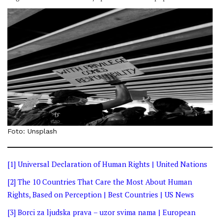
Foto: Unsplash
[1]
Universal Declaration of Human Rights | United Nations
[2]
The 10 Countries That Care the Most About Human
Rights, Based on Perception | Best Countries | US News
[3]
Borci za ljudska prava – uzor svima nama | European