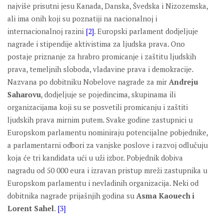
najviše prisutni jesu Kanada, Danska, Švedska i Nizozemska,
ali ima onih koji su poznatiji na nacionalnoj i
internacionalnoj razini
[2]
. Europski parlament dodjeljuje
nagrade i stipendije aktivistima za ljudska prava. Ono
postaje priznanje za hrabro promicanje i zaštitu ljudskih
prava, temeljnih sloboda, vladavine prava i demokracije.
Nazvana po dobitniku Nobelove nagrade za mir
Andreju
Saharovu
, dodjeljuje se pojedincima, skupinama ili
organizacijama koji su se posvetili promicanju i zaštiti
ljudskih prava mirnim putem. Svake godine zastupnici u
Europskom parlamentu nominiraju potencijalne pobjednike,
a parlamentarni odbori za vanjske poslove i razvoj odlučuju
koja će tri kandidata ući u uži izbor. Pobjednik dobiva
nagradu od 50 000 eura i izravan pristup mreži zastupnika u
Europskom parlamentu i nevladinih organizacija. Neki od
dobitnika nagrade prijašnjih godina su
Asma Kaouech i
Lorent Sahel
.
[3]