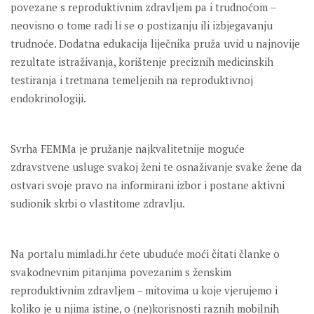
povezane s reproduktivnim zdravljem pa i trudnoćom –
neovisno o tome radi li se o postizanju ili izbjegavanju
trudnoće. Dodatna edukacija liječnika pruža uvid u najnovije
rezultate istraživanja, korištenje preciznih medicinskih
testiranja i tretmana temeljenih na reproduktivnoj
endokrinologiji.
Svrha FEMMa je pružanje najkvalitetnije moguće
zdravstvene usluge svakoj ženi te osnaživanje svake žene da
ostvari svoje pravo na informirani izbor i postane aktivni
sudionik skrbi o vlastitome zdravlju.
Na portalu mimladi.hr ćete ubuduće moći čitati članke o
svakodnevnim pitanjima povezanim s ženskim
reproduktivnim zdravljem – mitovima u koje vjerujemo i
koliko je u njima istine, o (ne)korisnosti raznih mobilnih