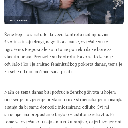
Foto: Unsplash
Žene koje su smatrale da veću kontrolu nad njihovim
životima imaju drugi, nego li one same, osjećale su se
ugroženo. Prepoznale su u tome potrebu da se bore za
vlastita prava. Preuzele su kontrolu. Kako se to kasnije
odvijalo i koji je smisao feminističkog pokreta danas, tema je
za sebe o kojoj nećemo sada pisati.
Naša će tema danas biti područje ženskog života u kojem
one svoje povjerenje predaju u ruke stručnjaka jer im manjka
znanja da bi same donosile informirane odluke. Svi mi
stručnjacima prepuštamo brigu o vlastitome zdravlju. Pri
tome se osjećamo u najmanju ruku ranjivo, osjetljivo jer oni