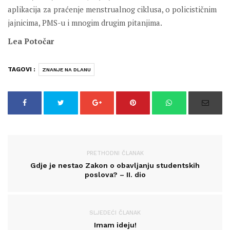
aplikacija za praćenje menstrualnog ciklusa, o policističnim
jajnicima, PMS-u i mnogim drugim pitanjima.
Lea Potočar
TAGOVI :
ZNANJE NA DLANU
PRETHODNI ČLANAK
Gdje je nestao Zakon o obavljanju studentskih
poslova? – II. dio
SLJEDEĆI ČLANAK
Imam ideju!